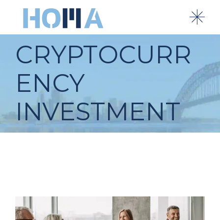
Skip
to
the
content
CRYPTOCURR
ENCY
INVESTMENT